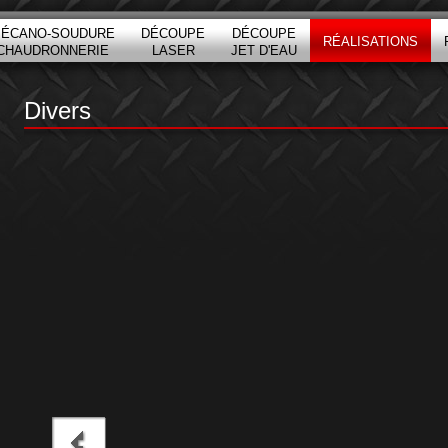
ÉCANO-SOUDURE
DÉCOUPE
DÉCOUPE
RÉALISATIONS
CHAUDRONNERIE
LASER
JET D'EAU
Divers