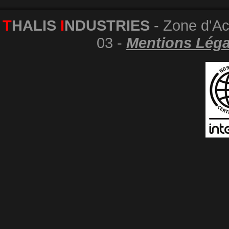
T
HALIS
I
NDUSTRIES
- Zone d'Act
03 -
Mentions Léga